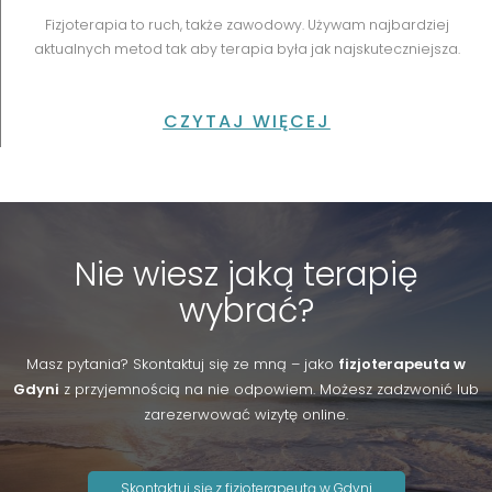
Fizjoterapia to ruch, także zawodowy. Używam najbardziej
aktualnych metod tak aby terapia była jak najskuteczniejsza.
CZYTAJ WIĘCEJ
Nie wiesz jaką terapię
wybrać?
Masz pytania? Skontaktuj się ze mną – jako
fizjoterapeuta w
Gdyni
z przyjemnością na nie odpowiem. Możesz zadzwonić lub
zarezerwować wizytę online.
Skontaktuj się z fizjoterapeutą w Gdyni