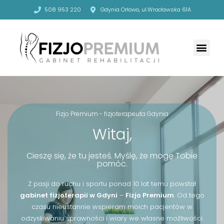
508 953 220
Gdynia Orłowo, ul.Wrocławska 61A
Fizjo Premium - fizjoterapeuta Gdynia
Witaj,
Cieszę się, że tu jesteś. Myślę, że mogę Tobie
pomóc.
Z pasji do ruchu i sportu ponad 10 lat temu powstał
gabinet fizjoterapii w Gdyni
–
Fizjo Premium
. Od tego
czasu nieustannie wspieram moich pacjentów w
odzyskiwaniu sprawności i wiary we własne możliwości.